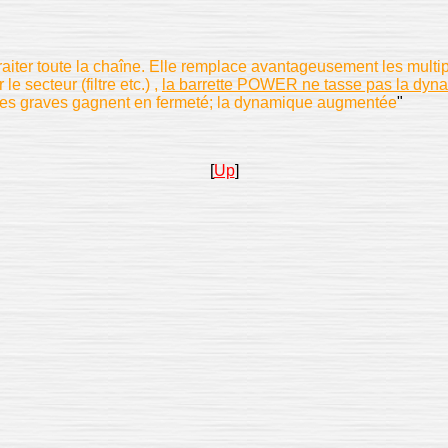
iter toute la chaîne. Elle remplace avantageusement les multi
e secteur (filtre etc.) ,
la barrette POWER ne tasse pas la dyn
ir; les graves gagnent en fermeté; la dynamique augmentée
"
[
Up
]