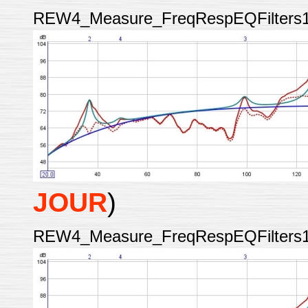
REW4_Measure_FreqRespEQFilters
JOUR
)
REW4_Measure_FreqRespEQFilters