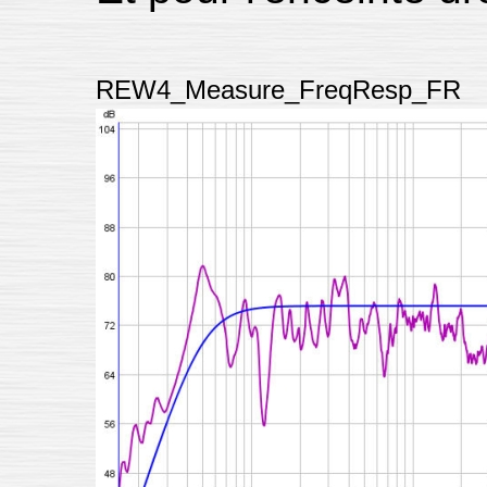
REW4_Measure_FreqResp_FR