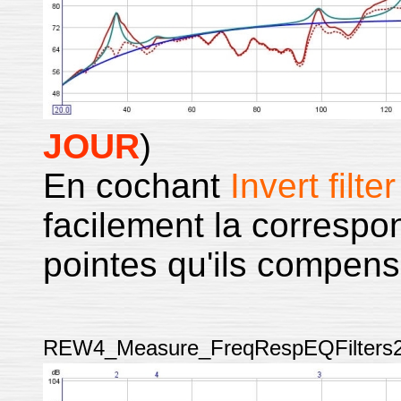
JOUR
)
En cochant
Invert filt
facilement la correspon
pointes qu'ils compens
REW4_Measure_FreqRespEQFilters