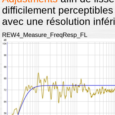
difficilement perceptibles 
avec une résolution infér
REW4_Measure_FreqResp_FL