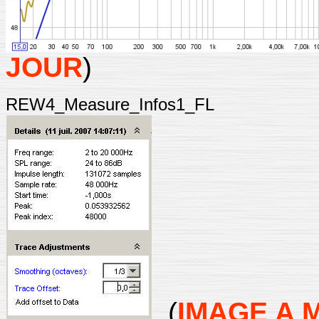
JOUR
)
REW4_Measure_Infos1_FL
(
IMAGE A 