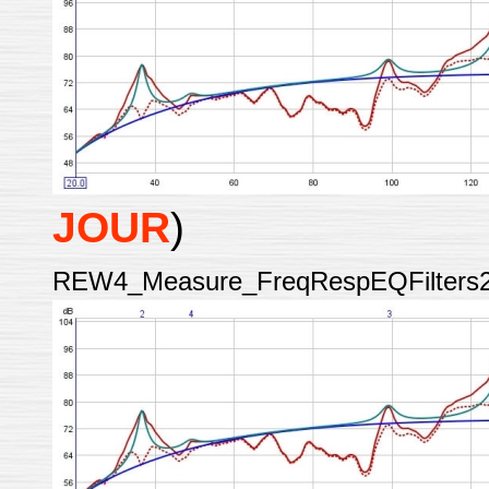
JOUR
)
REW4_Measure_FreqRespEQFilters