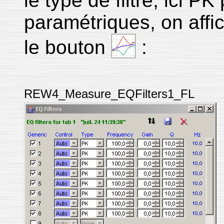
le type de filtre, ici PK
paramétriques, on affic
le bouton
:
REW4_Measure_EQFilters1_FL