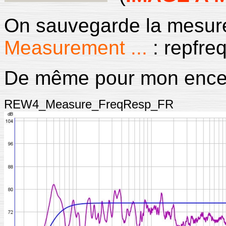
On sauvegarde la mesur
Measurement ...
: repfre
De même pour mon enceint
REW4_Measure_FreqResp_FR