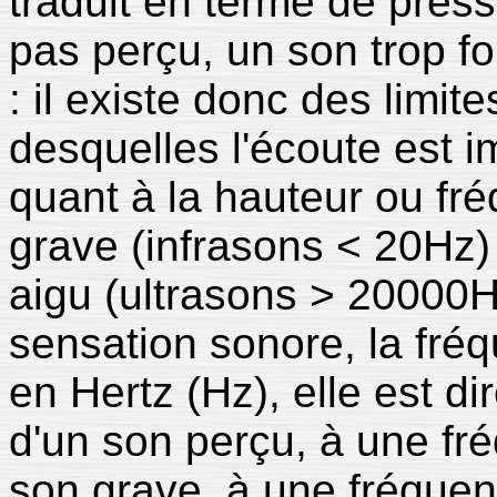
traduit en terme de press
pas perçu, un son trop f
: il existe donc des limit
desquelles l'écoute est 
quant à la hauteur ou fr
grave (infrasons < 20Hz)
aigu (ultrasons > 20000
sensation sonore, la fré
en Hertz (Hz), elle est di
d'un son perçu, à une fr
son grave, à une fréquen