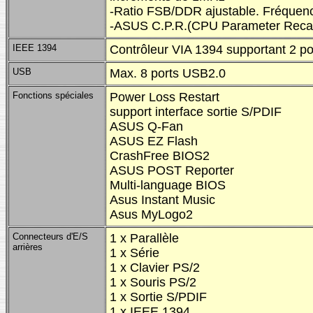
-Ratio FSB/DDR ajustable. Fréquen
-ASUS C.P.R.(CPU Parameter Recal
IEEE 1394
Contrôleur VIA 1394 supportant 2 po
USB
Max. 8 ports USB2.0
Fonctions spéciales
Power Loss Restart
support interface sortie S/PDIF
ASUS Q-Fan
ASUS EZ Flash
CrashFree BIOS2
ASUS POST Reporter
Multi-language BIOS
Asus Instant Music
Asus MyLogo2
Connecteurs d'E/S
1 x Parallèle
arrières
1 x Série
1 x Clavier PS/2
1 x Souris PS/2
1 x Sortie S/PDIF
1 x IEEE 1394