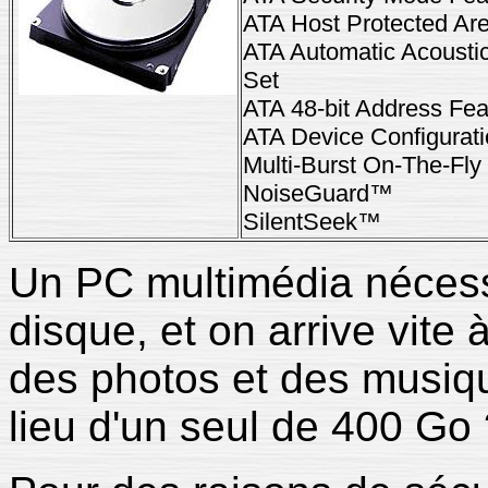
ATA Host Protected Ar
ATA Automatic Acoust
Set
ATA 48-bit Address Fea
ATA Device Configurati
Multi-Burst On-The-Fly 
NoiseGuard™
SilentSeek™
Un PC multimédia nécess
disque, et on arrive vite 
des photos et des musiqu
lieu d'un seul de 400 Go