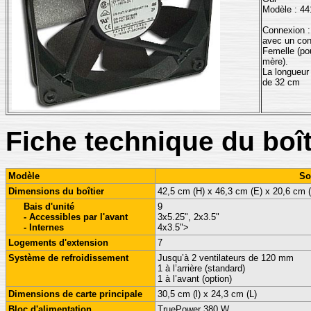
Modèle : 4
Connexion : 
avec un con
Femelle (po
mère).
La longueur 
de 32 cm
Fiche technique du boît
Modèle
So
Dimensions du boîtier
42,5 cm (H) x 46,3 cm (E) x 20,6 cm (
Bais d'unité
9
- Accessibles par l'avant
3x5.25", 2x3.5"
- Internes
4x3.5">
Logements d'extension
7
Système de refroidissement
Jusqu’à 2 ventilateurs de 120 mm
1 à l’arrière (standard)
1 à l’avant (option)
Dimensions de carte principale
30,5 cm (l) x 24,3 cm (L)
Bloc d'alimentation
TruePower 380 W