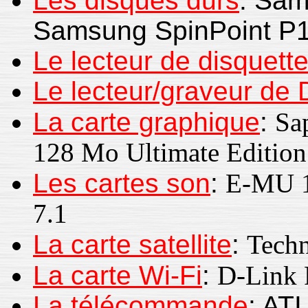
Les disques durs
: Sam
Samsung SpinPoint P
Le lecteur de disquett
Le lecteur/graveur de
La carte graphique
:
Sa
128 Mo Ultimate Edition
Les cartes son
:
E-MU 1
7.1
La carte satellite
:
Tech
La carte Wi-Fi
:
D-Link
La télécommande
: AT