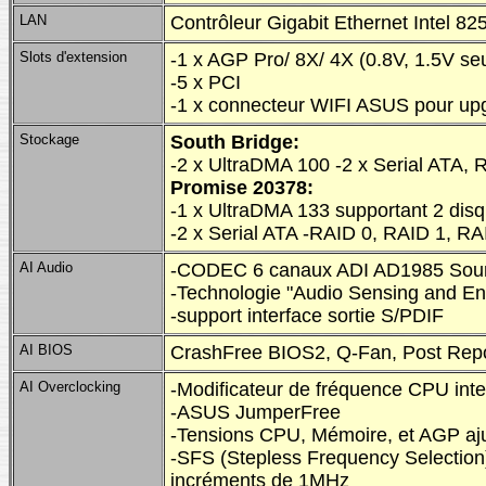
LAN
Contrôleur Gigabit Ethernet Intel 8
Slots d'extension
-1 x AGP Pro/ 8X/ 4X (0.8V, 1.5V se
-5 x PCI
-1 x connecteur WIFI ASUS pour upg
Stockage
South Bridge:
-2 x UltraDMA 100 -2 x Serial ATA, 
Promise 20378:
-1 x UltraDMA 133 supportant 2 dis
-2 x Serial ATA -RAID 0, RAID 1, RA
AI Audio
-CODEC 6 canaux ADI AD1985 So
-Technologie "Audio Sensing and E
-support interface sortie S/PDIF
AI BIOS
CrashFree BIOS2, Q-Fan, Post Repo
AI Overclocking
-Modificateur de fréquence CPU intel
-ASUS JumperFree
-Tensions CPU, Mémoire, et AGP aj
-SFS (Stepless Frequency Selectio
incréments de 1MHz