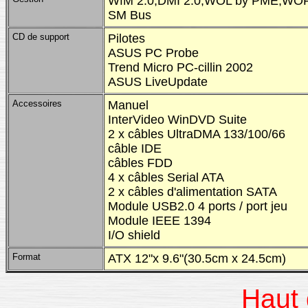
WfM 2.0,DMI 2.0,WOL by PME,WOR b
SM Bus
CD de support
Pilotes
ASUS PC Probe
Trend Micro PC-cillin 2002
ASUS LiveUpdate
Accessoires
Manuel
InterVideo WinDVD Suite
2 x câbles UltraDMA 133/100/66
câble IDE
câbles FDD
4 x câbles Serial ATA
2 x câbles d'alimentation SATA
Module USB2.0 4 ports / port jeu
Module IEEE 1394
I/O shield
Format
ATX 12"x 9.6"(30.5cm x 24.5cm)
Haut 