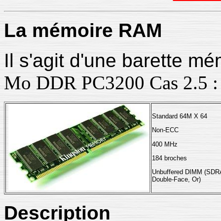
La
mémoire RAM
Il s'agit d'une barette m
Mo DDR PC3200 Cas 2.5 :
Standard 64M X 64
Non-ECC
400 MHz
184 broches
Unbuffered DIMM (SDRA
Double-Face, Or)
Description